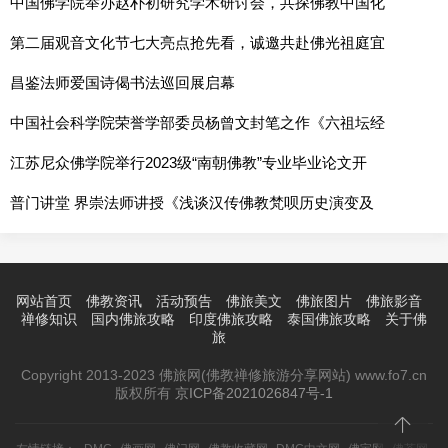
中国佛学院举办赵朴初研究学术研讨会，共探佛教中国化
第二届观音文化节七大亮点抢先看，诚邀共赴佛光祖庭宜
昌鉴法师爱国诗偈书法巡回展启幕
中国社会科学院荣誉学部委员杨曾文封笔之作《六祖坛经
江苏尼众佛学院举行2023级“南朝佛教”专业毕业论文开
普门讲堂 界崇法师讲授《浅谈汉传佛教梵呗历史演变及
网站首页
佛教资讯
活动预告
佛旅美文
佛旅图片
佛旅影音
禅修知识
国内佛旅攻略
印度佛旅攻略
泰国佛旅攻略
关于佛
旅
Copyright 2013-2023 佛旅网(佛教禅修旅游分享网站) www.fo7.cn
版权所有
京ICP备2021026847号-1