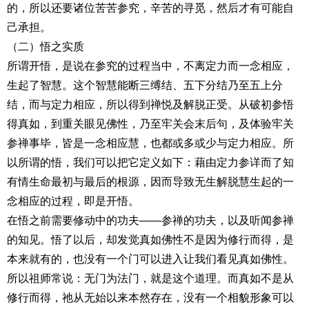
的，所以还要诸位苦苦参究，辛苦的寻觅，然后才有可能自
己承担。
（二）悟之实质
所谓开悟，是说在参究的过程当中，不离定力而一念相应，
生起了智慧。这个智慧能断三缚结、五下分结乃至五上分
结，而与定力相应，所以得到禅悦及解脱正受。从破初参悟
得真如，到重关眼见佛性，乃至牢关会末后句，及体验牢关
参禅事毕，皆是一念相应慧，也都或多或少与定力相应。所
以所谓的悟，我们可以把它定义如下：藉由定力参详而了知
有情生命最初与最后的根源，因而导致无生解脱慧生起的一
念相应的过程，即是开悟。
在悟之前需要修动中的功夫——参禅的功夫，以及听闻参禅
的知见。悟了以后，却发觉真如佛性不是因为修行而得，是
本来就有的，也没有一个门可以进入让我们看见真如佛性。
所以祖师常说：无门为法门，就是这个道理。而真如不是从
修行而得，祂从无始以来本然存在，没有一个相貌形象可以