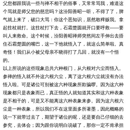
父您都跟我说一些与禅不相干的俗事，又常常骂我，难道这
个骂就是师父您的慈悲吗？这汾阳善昭一听，不得了了，脾
气就上来了，破口大骂：你这个恶知识，居然敢稗贩我。拿
起拄杖就打。这拄杖打下去，石霜楚圆就开口要呼救——要
叫人来救命。这个时候，汾阳善昭禅师突然间左手伸出去捂
住石霜楚圆的嘴巴，这一下他就悟入了，就这么简单啦。真
奇怪！我们从小被父母亲不晓得打了几回，就没有一个悟
的。
以上所说的这些现象总共六种根门，从六根对六尘而悟入。
参禅的悟入就不外这六根六尘，离了这六根六尘就没有办法
悟入啦。可是诸位可别被这六种现象所欺骗啰。因为这六种
现象都只是表象而已，真正悟的人就知道其实和这六种表象
是不相干的，可是又不能离这六种表象来参。因为这六根六
尘是一种表象，所以我们不在这里面多所著墨，因此概略的
说一下就带过去了，期望于诸位的呢，还是要自己仔细的去
参究，去体会；因为跟你说明白说破了，那你一定不肯承担