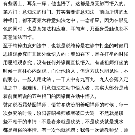
有些居士、耳朵一痒，他也悟了。这都是身受触而悟入的。
第六门：意知法的根门。其实若要讲意知法，前面所讲的五
种根门，都不离第六种意知法之中，一念相应。因为在眼见
色的同时，也是意知法相应嘛。耳闻声，乃至身受触也都不
离意知法而悟。
至于纯粹由意知法中，也就是说纯粹是在静中打坐的时候用
思维观参究而非因外缘悟入的；譬如在下，是在打坐的时候
用思维观参究，没有任何外缘而直接悟入。有些祖师打坐的
时候一直往心内深观，而让他悟入，但这方法只能见性，不
能明心。一般人用此法，一千人中有九百九十九人会落入定
境之中，很难悟。用意知法在动中悟入者，其实大部分是藉
着前面所说的五种根门的因缘而在动中悟入。
譬如说石霜楚圆禅师，悟前参访汾阳善昭禅师的时候，每一
次参究的时候，汾阳善昭禅师或者破口大骂，不然就是谈一
些不相干的事情：不是舂米就是砍柴，不是砍柴就是挑水，
都是粗俗的事情。有一次他就抱怨：我每一次请教师父，师