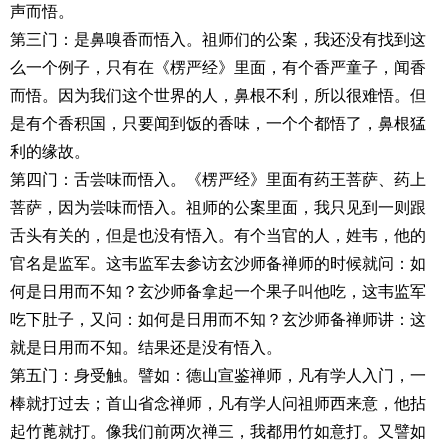
声而悟。
第三门：是鼻嗅香而悟入。祖师们的公案，我还没有找到这
么一个例子，只有在《楞严经》里面，有个香严童子，闻香
而悟。因为我们这个世界的人，鼻根不利，所以很难悟。但
是有个香积国，只要闻到饭的香味，一个个都悟了，鼻根猛
利的缘故。
第四门：舌尝味而悟入。《楞严经》里面有药王菩萨、药上
菩萨，因为尝味而悟入。祖师的公案里面，我只见到一则跟
舌头有关的，但是也没有悟入。有个当官的人，姓韦，他的
官名是监军。这韦监军去参访玄沙师备禅师的时候就问：如
何是日用而不知？玄沙师备拿起一个果子叫他吃，这韦监军
吃下肚子，又问：如何是日用而不知？玄沙师备禅师讲：这
就是日用而不知。结果还是没有悟入。
第五门：身受触。譬如：德山宣鉴禅师，凡有学人入门，一
棒就打过去；首山省念禅师，凡有学人问祖师西来意，他拈
起竹蓖就打。像我们前两次禅三，我都用竹如意打。又譬如