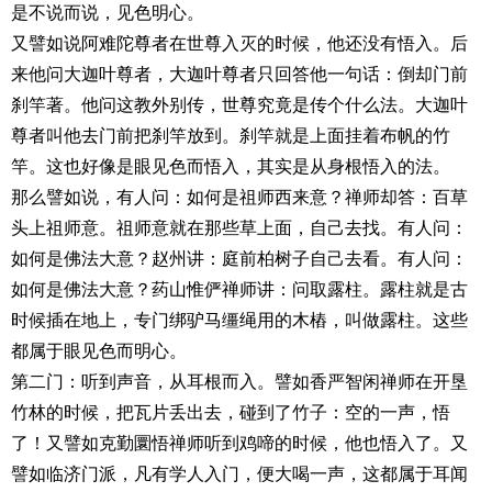
是不说而说，见色明心。
又譬如说阿难陀尊者在世尊入灭的时候，他还没有悟入。后
来他问大迦叶尊者，大迦叶尊者只回答他一句话：倒却门前
刹竿著。他问这教外别传，世尊究竟是传个什么法。大迦叶
尊者叫他去门前把刹竿放到。刹竿就是上面挂着布帆的竹
竿。这也好像是眼见色而悟入，其实是从身根悟入的法。
那么譬如说，有人问：如何是祖师西来意？禅师却答：百草
头上祖师意。祖师意就在那些草上面，自己去找。有人问：
如何是佛法大意？赵州讲：庭前柏树子自己去看。有人问：
如何是佛法大意？药山惟俨禅师讲：问取露柱。露柱就是古
时候插在地上，专门绑驴马缰绳用的木樁，叫做露柱。这些
都属于眼见色而明心。
第二门：听到声音，从耳根而入。譬如香严智闲禅师在开垦
竹林的时候，把瓦片丢出去，碰到了竹子：空的一声，悟
了！又譬如克勤圜悟禅师听到鸡啼的时候，他也悟入了。又
譬如临济门派，凡有学人入门，便大喝一声，这都属于耳闻