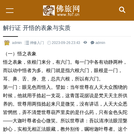
解行证 开悟的表象与实质
admin
禅修入门
2023-09-26 23:43
admin
（一）悟之表象
悟之表象，依根门来分，有六门。每一门中各有动静两种，
而以动中悟者为多。根门就是指六根六门，眼根是一门，
耳、鼻、舌、身、意，总共六根，所以有六门。
第一门：眼见色而悟入。譬如：当年世尊在人天大众围绕的
时候，他就用手捻起一支花，这青莲花据说是梵天天主所供
养的。世尊用两指捻起来只是微笑，没有讲话，人天大众悉
皆惘然，弄不清楚世尊葫芦里卖的是什么药，只有金色头陀
——大迦叶尊者会心微笑。所以世尊讲：吾以清净法眼涅槃
妙心，实相无相正法眼藏，教外别传，嘱咐迦叶尊者。这个