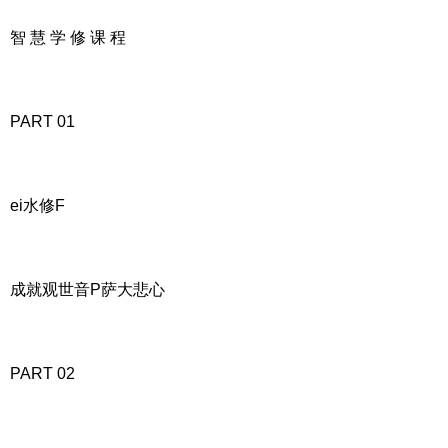
智 慧 学 修 课 程
PART 01
ei水修F
成就观世音P萨大悲心
PART 02