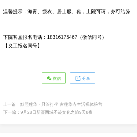
温馨提示：海青、缦衣、居士服、鞋，上院可请，亦可结缘
下院客堂报名电话：18316175467（微信同号）
【义工报名同号】
微信
分享
上一篇：
默照莲华 · 只管打坐 古莲华寺生活禅体验营
下一篇：
9月28日新疆西域圣迹文化之旅9天8夜