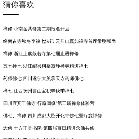
猜你喜欢
禅修 小南岳共修第二期报名开启
终南古寺秋冬季禅七法讯 云居山真如禅寺首座常明和尚
禅修 浙江上虞般若寺第七届止语禅修
五七禅七 浙江绍兴柯桥寂静禅寺精进禅七
药师佛七 四川遂宁大英承天寺药师佛七
禅七 江西抚州曹山宝积寺秋季禅七
四川宜宾千佛寺“行愿圆缘”第三届禅修体验营
佛七、禅修 四川成都大邑开化寺佛七暨疗愈禅修
念佛 十方正觉书院·第四届百日精进念佛共修