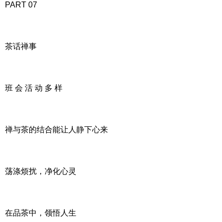
PART 07
茶话禅事
班 会 活 动 多 样
禅与茶的结合能让人静下心来
荡涤烦扰，净化心灵
在品茶中，领悟人生