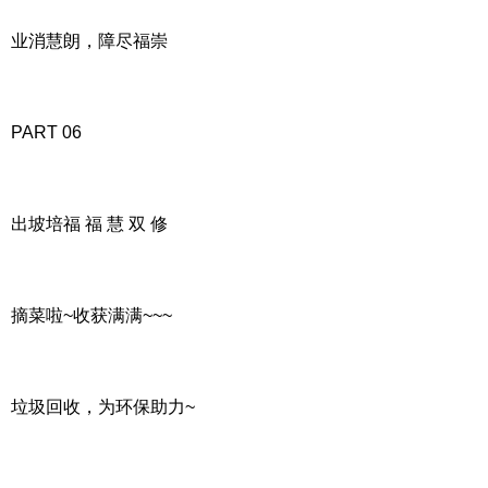
业消慧朗，障尽福崇
PART 06
出坡培福 福 慧 双 修
摘菜啦~收获满满~~~
垃圾回收，为环保助力~