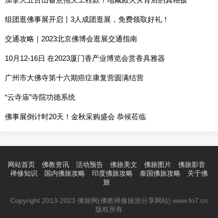
组团逛佛事展开启丨3人成团逛展，免费领取好礼！
交通攻略｜2023北京佛博会逛展交通指南
10月12-16日 在2023厦门香产业博览会赏香具雅器
广州市大佛寺第十六期癌症康复营圆满结营
“云寺庙”寺院功德系统
佛事展倒计时20天！金秋采购盛会 恭候莅临
网站首页
佛教资讯
活动预告
佛旅美文
佛旅图片
佛旅影音
禅修知识
国内佛旅攻略
印度佛旅攻略
泰国佛旅攻略
关于佛
旅
Copyright 2013-2023 佛旅网(佛教禅修旅游分享网站) www.fo7.cn
版权所有