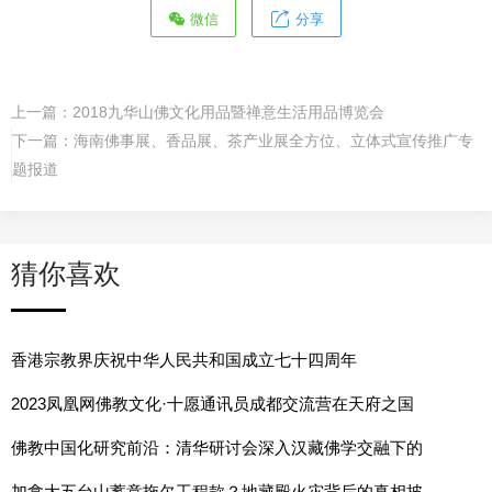
微信
分享
上一篇：
2018九华山佛文化用品暨禅意生活用品博览会
下一篇：
海南佛事展、香品展、茶产业展全方位、立体式宣传推广专
题报道
猜你喜欢
香港宗教界庆祝中华人民共和国成立七十四周年
2023凤凰网佛教文化·十愿通讯员成都交流营在天府之国
佛教中国化研究前沿：清华研讨会深入汉藏佛学交融下的
加拿大五台山蓄意拖欠工程款？地藏殿火灾背后的真相披