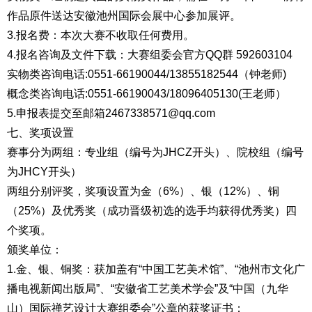
作品原件送达安徽池州国际会展中心参加展评。
3.报名费：本次大赛不收取任何费用。
4.报名咨询及文件下载：大赛组委会官方QQ群 592603104
实物类咨询电话:0551-66190044/13855182544（钟老师)
概念类咨询电话:0551-66190043/18096405130(王老师）
5.申报表提交至邮箱2467338571@qq.com
七、奖项设置
赛事分为两组：专业组（编号为JHCZ开头）、院校组（编号
为JHCY开头）
两组分别评奖，奖项设置为金（6%）、银（12%）、铜
（25%）及优秀奖（成功晋级初选的选手均获得优秀奖）四
个奖项。
颁奖单位：
1.金、银、铜奖：获加盖有“中国工艺美术馆”、“池州市文化广
播电视新闻出版局”、“安徽省工艺美术学会”及“中国（九华
山）国际禅艺设计大赛组委会”公章的获奖证书；