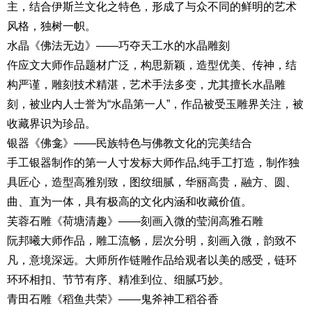
主，结合伊斯兰文化之特色，形成了与众不同的鲜明的艺术
风格，独树一帜。
水晶《佛法无边》——巧夺天工水的水晶雕刻
仵应文大师作品题材广泛，构思新颖，造型优美、传神，结
构严谨，雕刻技术精湛，艺术手法多变，尤其擅长水晶雕
刻，被业内人士誉为“水晶第一人”，作品被受玉雕界关注，被
收藏界识为珍品。
银器《佛龛》——民族特色与佛教文化的完美结合
手工银器制作的第一人寸发标大师作品,纯手工打造，制作独
具匠心，造型高雅别致，图纹细腻，华丽高贵，融方、圆、
曲、直为一体，具有极高的文化内涵和收藏价值。
芙蓉石雕《荷塘清趣》——刻画入微的莹润高雅石雕
阮邦曦大师作品，雕工流畅，层次分明，刻画入微，韵致不
凡，意境深远。大师所作链雕作品给观者以美的感受，链环
环环相扣、节节有序、精准到位、细腻巧妙。
青田石雕《稻鱼共荣》——鬼斧神工稻谷香