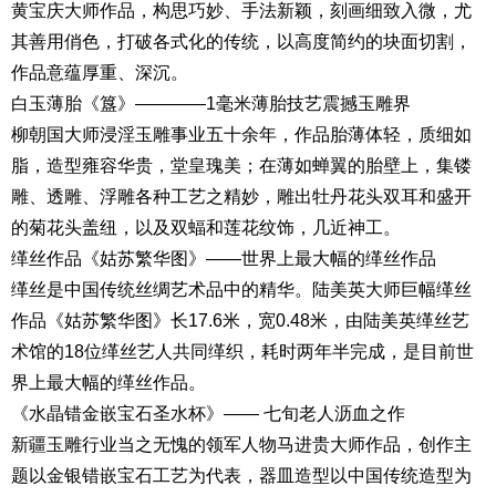
黄宝庆大师作品，构思巧妙、手法新颖，刻画细致入微，尤
其善用俏色，打破各式化的传统，以高度简约的块面切割，
作品意蕴厚重、深沉。
白玉薄胎《簋》————1毫米薄胎技艺震撼玉雕界
柳朝国大师浸淫玉雕事业五十余年，作品胎薄体轻，质细如
脂，造型雍容华贵，堂皇瑰美；在薄如蝉翼的胎壁上，集镂
雕、透雕、浮雕各种工艺之精妙，雕出牡丹花头双耳和盛开
的菊花头盖纽，以及双蝠和莲花纹饰，几近神工。
缂丝作品《姑苏繁华图》——世界上最大幅的缂丝作品
缂丝是中国传统丝绸艺术品中的精华。陆美英大师巨幅缂丝
作品《姑苏繁华图》长17.6米，宽0.48米，由陆美英缂丝艺
术馆的18位缂丝艺人共同缂织，耗时两年半完成，是目前世
界上最大幅的缂丝作品。
《水晶错金嵌宝石圣水杯》—— 七旬老人沥血之作
新疆玉雕行业当之无愧的领军人物马进贵大师作品，创作主
题以金银错嵌宝石工艺为代表，器皿造型以中国传统造型为