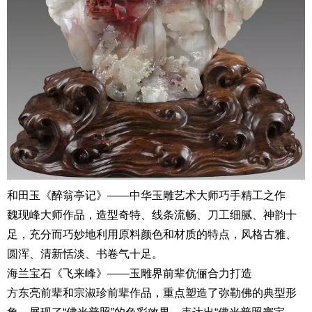
和田玉《醉翁亭记》——中华玉雕艺术大师巧手精工之作
魏现峰大师作品，造型奇特、线条流畅、刀工细腻、神韵十
足，充分而巧妙地利用原料颜色和材质的特点，风格古雅、
圆浑、清新恬淡、书卷气十足。
海兰宝石《飞来峰》——玉雕界前辈伉俪合力打造
方东亮前辈和宗淑珍前辈作品，重点塑造了弥勒佛的典型形