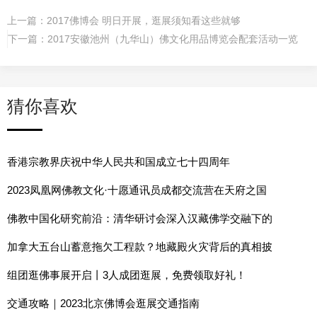
上一篇：
2017佛博会 明日开展，逛展须知看这些就够
下一篇：
2017安徽池州（九华山）佛文化用品博览会配套活动一览
猜你喜欢
香港宗教界庆祝中华人民共和国成立七十四周年
2023凤凰网佛教文化·十愿通讯员成都交流营在天府之国
佛教中国化研究前沿：清华研讨会深入汉藏佛学交融下的
加拿大五台山蓄意拖欠工程款？地藏殿火灾背后的真相披
组团逛佛事展开启丨3人成团逛展，免费领取好礼！
交通攻略｜2023北京佛博会逛展交通指南