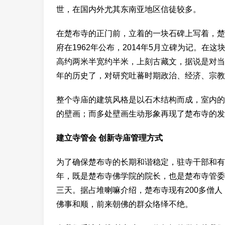
世，在国内外尤其东南亚地区信徒较多。
在楚布寺的正门前，立着的一块石碑上写着，楚
府在1962年公布，2014年5月立碑为记。
高约两米半宽约半米，上刻古藏文，据说是对当
年的历史了，对研究吐蕃时期政治、经济、宗教
整个寺庙的建筑风格是以石木结构而成，室内的
的壁画；而多处壁画生动形象再现了楚布寺的发
建立寺管会 创新寺庙管理方式
为了确保楚布寺的长期和谐稳定，驻寺干部和有
年，既是楚布寺佛学院的院长，也是楚布寺管委
三天。据占堆喇嘛介绍，楚布寺现有200多僧人
佛事和顺，前来朝佛的群众络绎不绝。