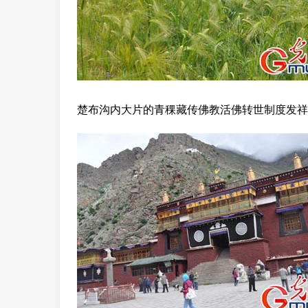
楚布沟内大片的青稞藏传佛教活佛转世制度发祥