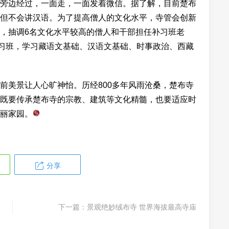
旁边经过，一面走，一面发着微信。据了解，目前楚布
但不会讲汉语。为了提高僧人的文化水平，寺管会创新
，抽调6名文化水平较高的僧人和干部担任补习班老
补习班，学习藏语文基础、汉语文基础、时事政治、西藏
前美景让人心旷神怡。历经800多年风雨沧桑，楚布寺
既要传承楚布寺的宗教、建筑等文化精髓，也要适应时
丽家园。
分享
下一篇：
景观绝妙绒布寺 世界海拔最高寺庙