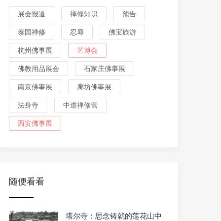
展会报道
禅修知识
预告
泰国禅修
忍辱
佛宝旅游
杭州佛事展
艺博会
佛教用品展会
石家庄佛事展
南京佛事展
廊坊佛事展
法身寺
中道禅修营
西安佛事展
随便看看
塔尔寺：思念铸就的莲花山中