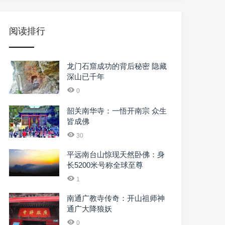
阅读排行
龙门石窟成功的背后秘密 隐藏
深山已千年
0
韶关南华寺：一悟开南宗 众生
皆成佛
30
平远南台山惊现天然卧佛：身
长5200米号称全球至尊
1
南通广教寺传奇：开山祖师神
通广大降狼妖
0