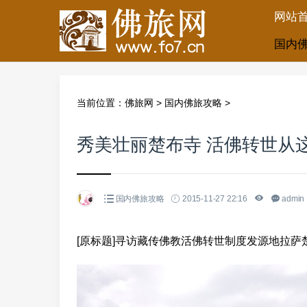
网站
国内
当前位置：
佛旅网
>
国内佛旅攻略
>
秀美壮丽楚布寺 活佛转世从
国内佛旅攻略
2015-11-27 22:16
admin
[原标题]寻访藏传佛教活佛转世制度发源地拉萨