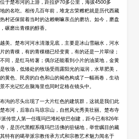
于楚布河的上游，距拉萨70多公里，海拔4500多
地的名吃。相传几百年前，堆龙古荣糌粑就是历代西藏
热村还保留着当时的达赖喇嘛亲点的磨坊。如今，磨盘
，碾磨出青稞的醇香。
越美。楚布河河水清澈见底，主要是冰山雪融水，河水
片的青稞，有的青稞穗已经变黄，有的还是一片翠绿；
不同，是红马铃薯；偶尔还能看到小片的油菜地，金黄
是牧场，低矮处的牧场受雨露阳光的滋润，水草肥美，
的黄色、民房的白色和山的褐色构成了一幅画卷，生动
景不光记忆在脑海里也同时定格在镜头中。
布沟的尽头出现了一大片红色的建筑群，这就是我们此
楚布河，后靠白马琼宗山，自然风光秀美壮丽。楚布寺
举派传世人第一任嘎玛巴堆松钦巴创建，距今已有826年
寺，是历代黑帽系嘎玛巴活佛的驻锡地，举世瞩目的藏
其特有的噶举派宗教传承方式和宗教艺术魅力闻名于