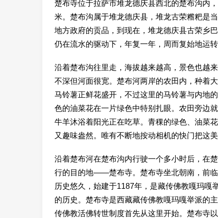
楚布寺位于拉萨市堆龙德庆县西北的楚布沟内，位
米。楚布沟属于堆龙德庆县，堆龙古荣糌粑是当
地方政府的贡品，到现在，堆龙德庆县古荣乡巴
仍在流水的驱动下，年复一年，周而复始地运转
沿着楚布沟往里走，海拔越来越高，景色也越来
不深但河面很宽。楚布河两岸的农田内，种着大
马铃薯正鲜花盛开，不过这里的马铃薯与内地的
色的油菜花在一片绿色中特别扎眼。农田旁边就
牛羊沐浴着阳光正在吃草。青稞的绿色、油菜花
又趣味盎然。唯有不断地按动相机的快门把这美
沿着楚布河在楚布沟内行驶一个多小时后，在楚
行的目的地——楚布寺。楚布寺坐北朝南，前临
历史悠久，始建于1187年，是藏传佛教嘎玛嘎
的历史。楚布寺是西藏藏传佛教嘎玛嘎举派的主
传佛教活佛转世制度首先从这里开始。楚布寺以