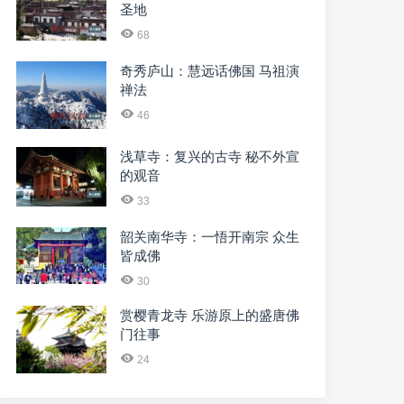
圣地
68
奇秀庐山：慧远话佛国 马祖演
禅法
46
浅草寺：复兴的古寺 秘不外宣
的观音
33
韶关南华寺：一悟开南宗 众生
皆成佛
30
赏樱青龙寺 乐游原上的盛唐佛
门往事
24